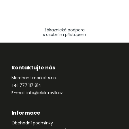
Zákaznická podpora
s osobním přístupem
Z
á
p
a
Kontaktujte nás
t
Merchant market s.r.o.
í
Tel: 777 117 814
E-mail: info@elektrovlk.cz
Informace
Obchodní podmínky