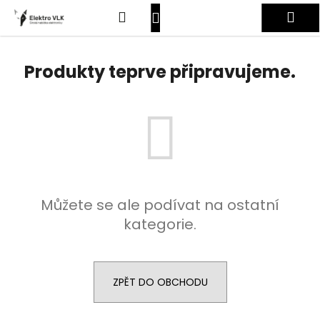
K
Přejít
Hledat
Nákupní
Me
na
o
obsah
Zpět
Zpět
š
košík
Přihlášení
í
Produkty teprve připravujeme.
C
k
o
p
o
t
ř
e
Můžete se ale podívat na ostatní
b
kategorie.
u
j
e
t
ZPĚT DO OBCHODU
e
n