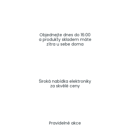
a
j
í
t
Objednejte dnes do 16:00
?
a produkty skladem máte
zítra u sebe doma
HLEDAT
Široká nabídka elektroniky
za skvělé ceny
Pravidelné akce