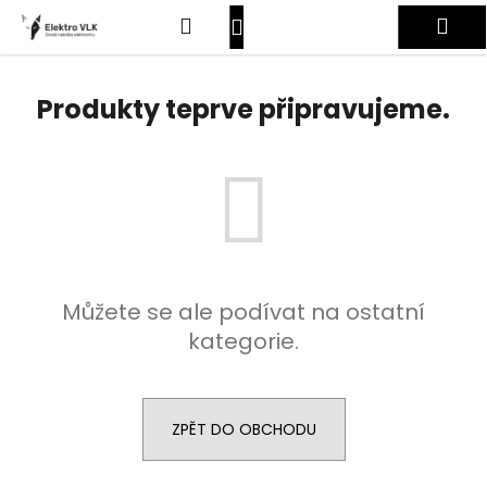
K
Přejít
Hledat
Nákupní
Me
na
o
obsah
Zpět
Zpět
š
košík
Přihlášení
í
Produkty teprve připravujeme.
C
k
o
p
o
t
ř
e
Můžete se ale podívat na ostatní
b
kategorie.
u
j
e
t
ZPĚT DO OBCHODU
e
n