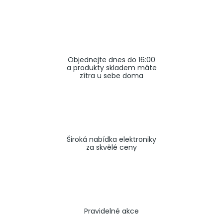
a
j
í
t
Objednejte dnes do 16:00
?
a produkty skladem máte
zítra u sebe doma
HLEDAT
Široká nabídka elektroniky
za skvělé ceny
Pravidelné akce