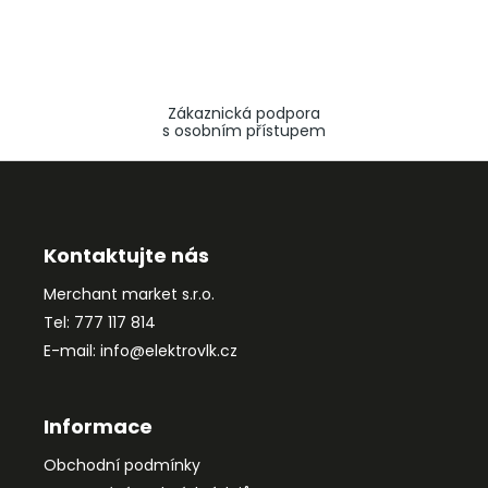
Zákaznická podpora
s osobním přístupem
Z
á
p
a
Kontaktujte nás
t
Merchant market s.r.o.
í
Tel: 777 117 814
E-mail: info@elektrovlk.cz
Informace
Obchodní podmínky