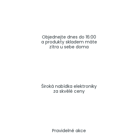
a
j
í
t
Objednejte dnes do 16:00
?
a produkty skladem máte
zítra u sebe doma
HLEDAT
Široká nabídka elektroniky
za skvělé ceny
Pravidelné akce