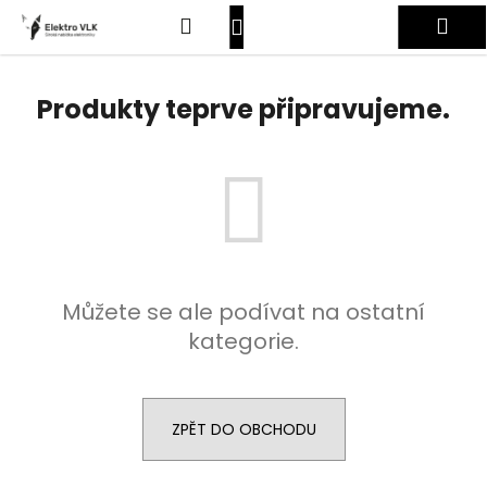
K
Přejít
Hledat
Nákupní
Me
na
o
obsah
Zpět
Zpět
š
košík
Přihlášení
í
Produkty teprve připravujeme.
C
k
o
p
o
t
ř
e
Můžete se ale podívat na ostatní
b
kategorie.
u
j
e
t
ZPĚT DO OBCHODU
e
n