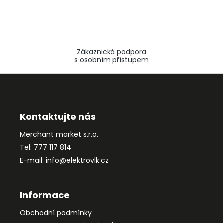
Zákaznická podpora
s osobním přístupem
Z
á
p
a
Kontaktujte nás
t
Merchant market s.r.o.
í
Tel: 777 117 814
E-mail: info@elektrovlk.cz
Informace
Obchodní podmínky