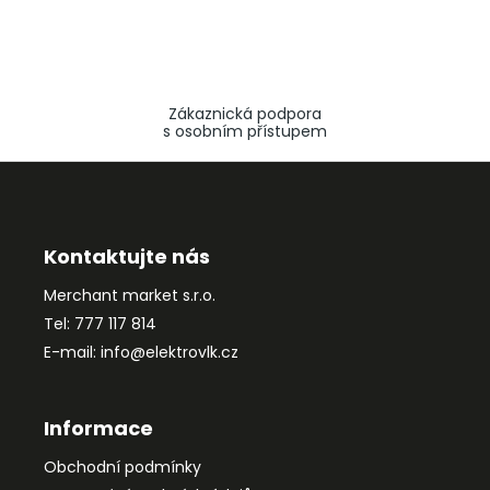
Zákaznická podpora
s osobním přístupem
Z
á
p
a
Kontaktujte nás
t
Merchant market s.r.o.
í
Tel: 777 117 814
E-mail: info@elektrovlk.cz
Informace
Obchodní podmínky