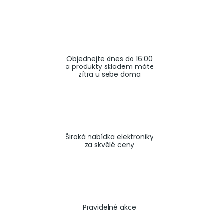
a
j
í
t
Objednejte dnes do 16:00
?
a produkty skladem máte
zítra u sebe doma
HLEDAT
Široká nabídka elektroniky
za skvělé ceny
Pravidelné akce