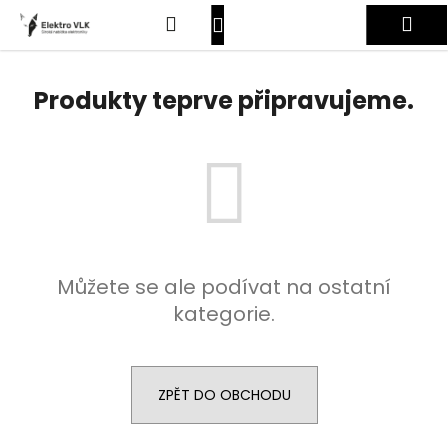
K
Přejít
Hledat
Nákupní
Me
na
o
obsah
Zpět
Zpět
š
košík
Přihlášení
í
Produkty teprve připravujeme.
C
k
o
p
o
t
ř
e
Můžete se ale podívat na ostatní
b
kategorie.
u
j
e
t
ZPĚT DO OBCHODU
e
n