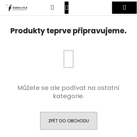
K
Přejít
Hledat
Nákupní
Me
na
o
obsah
Zpět
Zpět
š
košík
Přihlášení
í
Produkty teprve připravujeme.
C
k
o
p
o
t
ř
e
Můžete se ale podívat na ostatní
b
kategorie.
u
j
e
t
ZPĚT DO OBCHODU
e
n