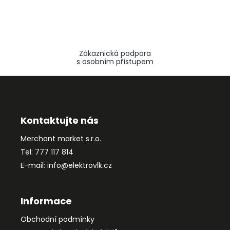
Zákaznická podpora
s osobním přístupem
Z
á
p
a
Kontaktujte nás
t
Merchant market s.r.o.
í
Tel: 777 117 814
E-mail: info@elektrovlk.cz
Informace
Obchodní podmínky