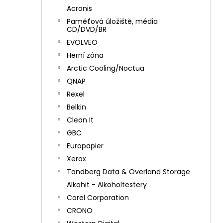
Acronis
Paměťová úložiště, média
CD/DVD/BR
EVOLVEO
Herní zóna
Arctic Cooling/Noctua
QNAP
Rexel
Belkin
Clean It
GBC
Europapier
Xerox
Tandberg Data & Overland Storage
Alkohit - Alkoholtestery
Corel Corporation
CRONO