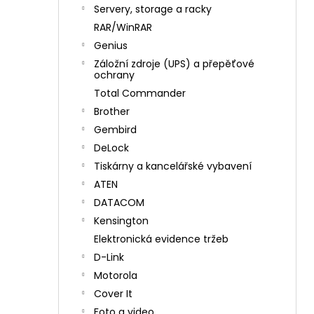
n
Servery, storage a racky
í
RAR/WinRAR
p
Genius
a
Záložní zdroje (UPS) a přepěťové
n
ochrany
e
Total Commander
l
Brother
Gembird
DeLock
Tiskárny a kancelářské vybavení
ATEN
DATACOM
Kensington
Elektronická evidence tržeb
D-Link
Motorola
Cover It
Foto a video