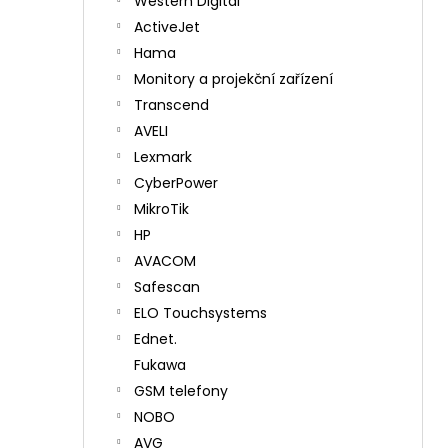
Western Digital
ActiveJet
Hama
Monitory a projekční zařízení
Transcend
AVELI
Lexmark
CyberPower
MikroTik
HP
AVACOM
Safescan
ELO Touchsystems
Ednet.
Fukawa
GSM telefony
NOBO
AVG