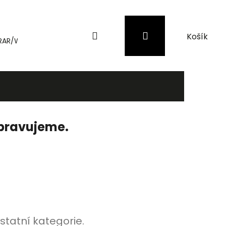
Hledat
Přihlášení
Nákupní
RAR/WinRAR
Genius
Záložní zdroje (UPS) a přepěťové 
košík
ipravujeme.
statní kategorie.