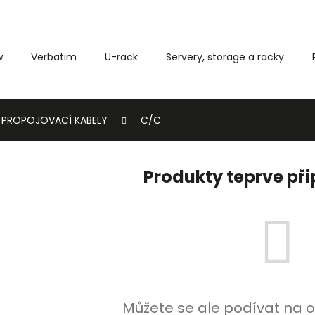
w
Verbatim
U-rack
Servery, storage a racky
Co potřebujete najít?
PROPOJOVACÍ KABELY
C/C
HLEDAT
Produkty teprve př
Můžete se ale podívat na o