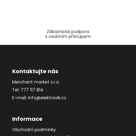
Zákaznická podpora
s osobním přístupem
Z
á
p
a
Kontaktujte nás
t
Merchant market s.r.o.
í
Tel: 777 117 814
E-mail: info@elektrovlk.cz
Informace
Obchodní podmínky