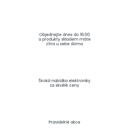
a
j
í
t
Objednejte dnes do 16:00
?
a produkty skladem máte
zítra u sebe doma
HLEDAT
Široká nabídka elektroniky
za skvělé ceny
Pravidelné akce