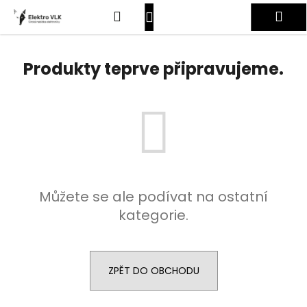
K
Přejít
Hledat
Nákupní
Me
na
o
obsah
Zpět
Zpět
š
košík
Přihlášení
í
Produkty teprve připravujeme.
C
k
o
p
o
t
ř
e
Můžete se ale podívat na ostatní
b
kategorie.
u
j
e
t
ZPĚT DO OBCHODU
e
n