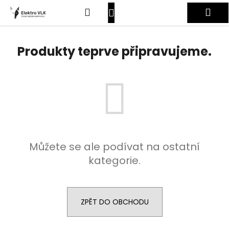
K
Přejít
Hledat
Nákupní
Me
na
o
obsah
Zpět
Zpět
š
košík
Přihlášení
í
Produkty teprve připravujeme.
C
k
o
p
o
t
ř
e
Můžete se ale podívat na ostatní
b
kategorie.
u
j
e
t
ZPĚT DO OBCHODU
e
n