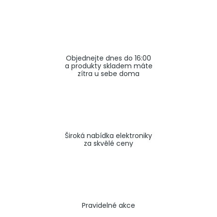
a
j
í
t
Objednejte dnes do 16:00
?
a produkty skladem máte
zítra u sebe doma
HLEDAT
Široká nabídka elektroniky
za skvělé ceny
Pravidelné akce