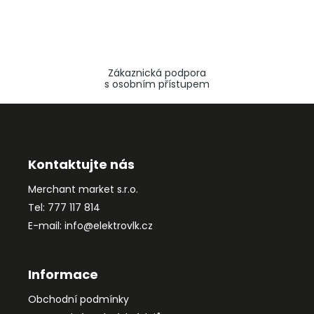
Zákaznická podpora
s osobním přístupem
Z
á
p
a
Kontaktujte nás
t
Merchant market s.r.o.
í
Tel: 777 117 814
E-mail: info@elektrovlk.cz
Informace
Obchodní podmínky