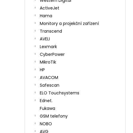
Western Digital
ActiveJet
Hama
Monitory a projekční zařízení
Transcend
AVELI
Lexmark
CyberPower
MikroTik
HP
AVACOM
Safescan
ELO Touchsystems
Ednet.
Fukawa
GSM telefony
NOBO
AVG