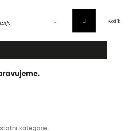
Hledat
Přihlášení
Nákupní
RAR/WinRAR
Genius
Záložní zdroje (UPS) a přepěťové 
košík
ipravujeme.
statní kategorie.