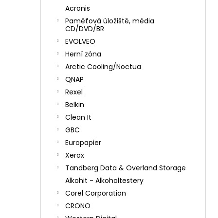
Acronis
Paměťová úložiště, média
CD/DVD/BR
EVOLVEO
Herní zóna
Arctic Cooling/Noctua
QNAP
Rexel
Belkin
Clean It
GBC
Europapier
Xerox
Tandberg Data & Overland Storage
Alkohit - Alkoholtestery
Corel Corporation
CRONO