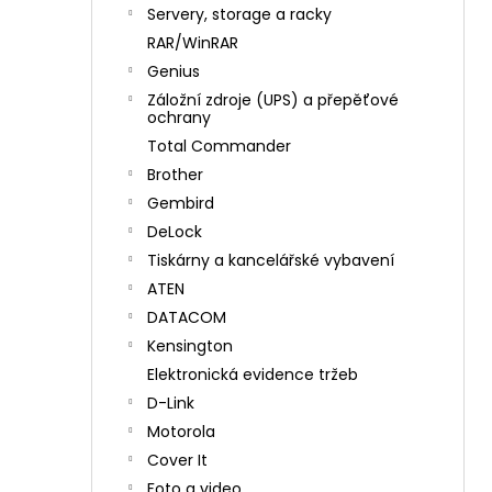
n
Servery, storage a racky
í
RAR/WinRAR
p
Genius
a
Záložní zdroje (UPS) a přepěťové
n
ochrany
e
Total Commander
l
Brother
Gembird
DeLock
Tiskárny a kancelářské vybavení
ATEN
DATACOM
Kensington
Elektronická evidence tržeb
D-Link
Motorola
Cover It
Foto a video