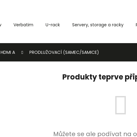
w
Verbatim
U-rack
Servery, storage a racky
Co potřebujete najít?
HDMI A
PRODLUŽOVACÍ (SAMEC/SAMICE)
HLEDAT
Produkty teprve př
Můžete se ale podívat na o