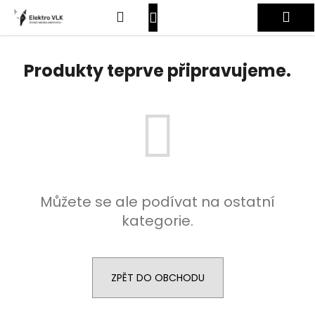
K
Přejít
Hledat
Nákupní
Me
na
o
obsah
Zpět
Zpět
š
košík
Přihlášení
í
Produkty teprve připravujeme.
C
k
o
p
o
t
ř
e
Můžete se ale podívat na ostatní
b
kategorie.
u
j
e
t
ZPĚT DO OBCHODU
e
n