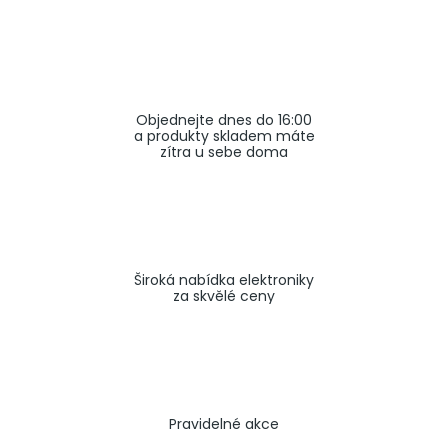
a
j
í
t
Objednejte dnes do 16:00
?
a produkty skladem máte
zítra u sebe doma
HLEDAT
Široká nabídka elektroniky
za skvělé ceny
Pravidelné akce