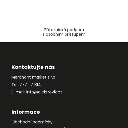
Zákaznická podpora
s osobním přístupem
Z
á
p
a
Kontaktujte nás
t
Merchant market s.r.o.
í
Tel: 777 117 814
E-mail: info@elektrovlk.cz
Informace
Obchodní podmínky