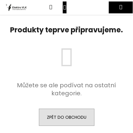
K
Přejít
Hledat
Nákupní
Me
na
o
obsah
Zpět
Zpět
š
košík
Přihlášení
í
Produkty teprve připravujeme.
C
k
o
p
o
t
ř
e
Můžete se ale podívat na ostatní
b
kategorie.
u
j
e
t
ZPĚT DO OBCHODU
e
n