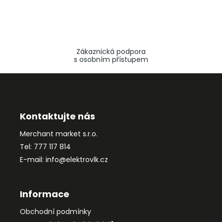
Zákaznická podpora
s osobním přístupem
Z
á
p
a
Kontaktujte nás
t
Merchant market s.r.o.
í
Tel: 777 117 814
E-mail: info@elektrovlk.cz
Informace
Obchodní podmínky