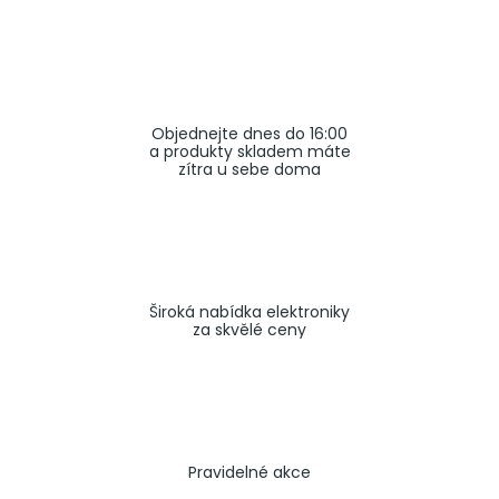
a
j
í
t
Objednejte dnes do 16:00
?
a produkty skladem máte
zítra u sebe doma
HLEDAT
Široká nabídka elektroniky
za skvělé ceny
Pravidelné akce