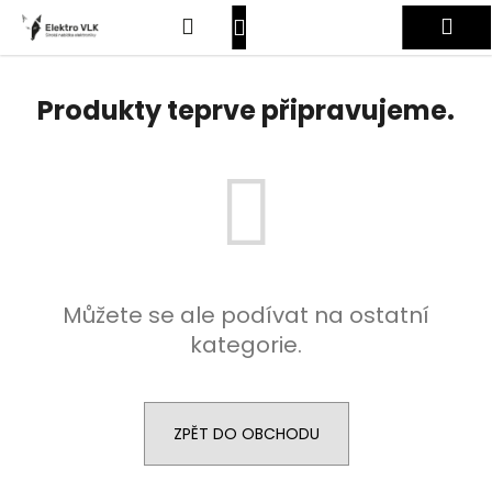
K
Přejít
Hledat
Nákupní
Me
na
o
obsah
Zpět
Zpět
š
košík
Přihlášení
í
Produkty teprve připravujeme.
C
k
o
p
o
t
ř
e
Můžete se ale podívat na ostatní
b
kategorie.
u
j
e
t
ZPĚT DO OBCHODU
e
n