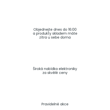
a
j
í
t
Objednejte dnes do 16:00
?
a produkty skladem máte
zítra u sebe doma
HLEDAT
Široká nabídka elektroniky
za skvělé ceny
Pravidelné akce