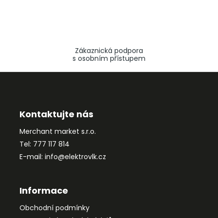
Zákaznická podpora
s osobním přístupem
Z
á
p
a
Kontaktujte nás
t
Merchant market s.r.o.
í
Tel: 777 117 814
E-mail: info@elektrovlk.cz
Informace
Obchodní podmínky