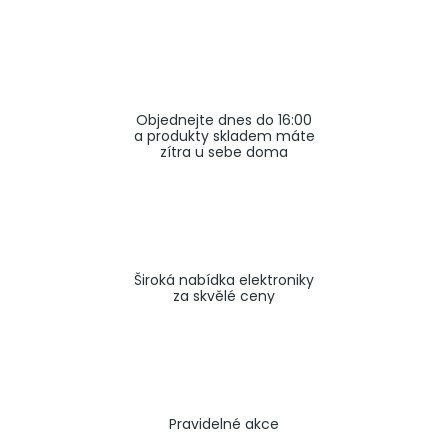
a
j
í
t
Objednejte dnes do 16:00
?
a produkty skladem máte
zítra u sebe doma
HLEDAT
Široká nabídka elektroniky
za skvělé ceny
Pravidelné akce