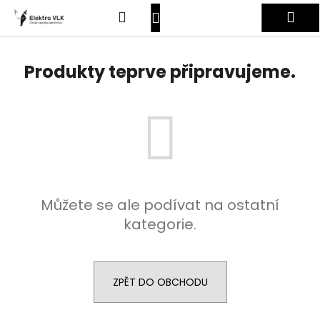
K
Přejít
Hledat
Nákupní
Me
na
o
obsah
Zpět
Zpět
š
košík
Přihlášení
í
Produkty teprve připravujeme.
C
k
o
p
o
t
ř
e
Můžete se ale podívat na ostatní
b
kategorie.
u
j
e
t
ZPĚT DO OBCHODU
e
n