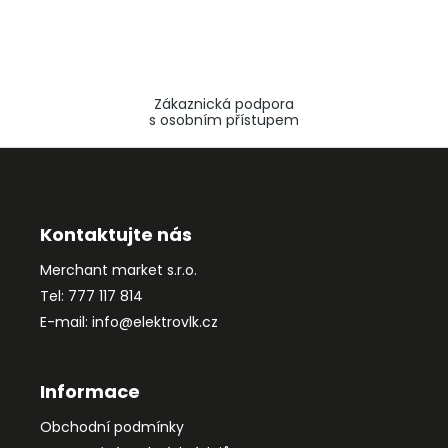
Zákaznická podpora
s osobním přístupem
Z
á
p
a
Kontaktujte nás
t
Merchant market s.r.o.
í
Tel: 777 117 814
E-mail: info@elektrovlk.cz
Informace
Obchodní podmínky