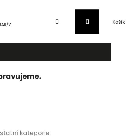
Hledat
Přihlášení
Nákupní
RAR/WinRAR
Genius
Záložní zdroje (UPS) a přepěťové 
košík
ipravujeme.
statní kategorie.