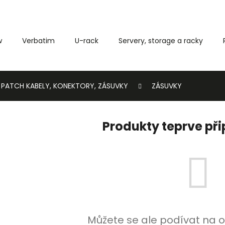
w
Verbatim
U-rack
Servery, storage a racky
Co potřebujete najít?
PATCH KABELY, KONEKTORY, ZÁSUVKY
ZÁSUVKY
HLEDAT
Produkty teprve př
Můžete se ale podívat na o