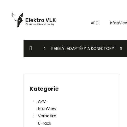
K
Přejít
o
na
Zpět
Zpět
obsah
š
do
do
APC
IrfanVie
í
k
obchodu
obchodu
DOMŮ
KABELY, ADAPTÉRY A KONEKTORY
P
o
Kategorie
Přeskočit
s
kategorie
t
APC
r
IrfanView
a
Verbatim
n
U-rack