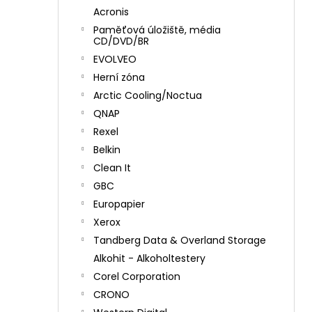
Acronis
Paměťová úložiště, média
CD/DVD/BR
EVOLVEO
Herní zóna
Arctic Cooling/Noctua
QNAP
Rexel
Belkin
Clean It
GBC
Europapier
Xerox
Tandberg Data & Overland Storage
Alkohit - Alkoholtestery
Corel Corporation
CRONO