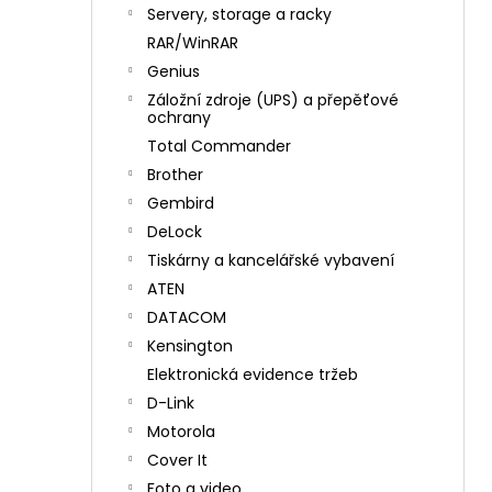
n
Servery, storage a racky
í
RAR/WinRAR
p
Genius
a
Záložní zdroje (UPS) a přepěťové
n
ochrany
e
Total Commander
l
Brother
Gembird
DeLock
Tiskárny a kancelářské vybavení
ATEN
DATACOM
Kensington
Elektronická evidence tržeb
D-Link
Motorola
Cover It
Foto a video