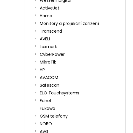
Western Digital
ActiveJet
Hama
Monitory a projekční zařízení
Transcend
AVELI
Lexmark
CyberPower
MikroTik
HP
AVACOM
Safescan
ELO Touchsystems
Ednet.
Fukawa
GSM telefony
NOBO
AVG