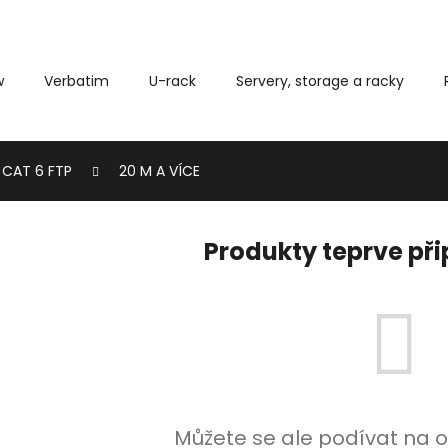
w
Verbatim
U-rack
Servery, storage a racky
Co potřebujete najít?
CAT 6 FTP
20 M A VÍCE
HLEDAT
Produkty teprve př
Můžete se ale podívat na o