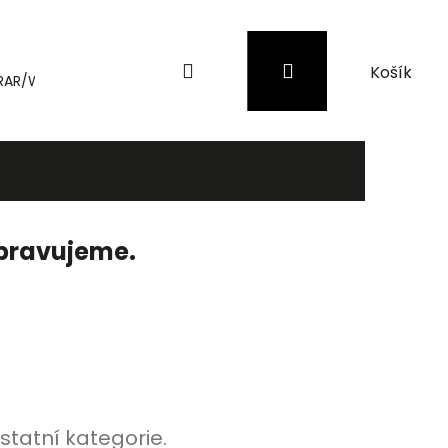
Hledat
Přihlášení
Nákupní
RAR/WinRAR
Genius
Záložní zdroje (UPS) a přepěťové 
košík
ipravujeme.
statní kategorie.