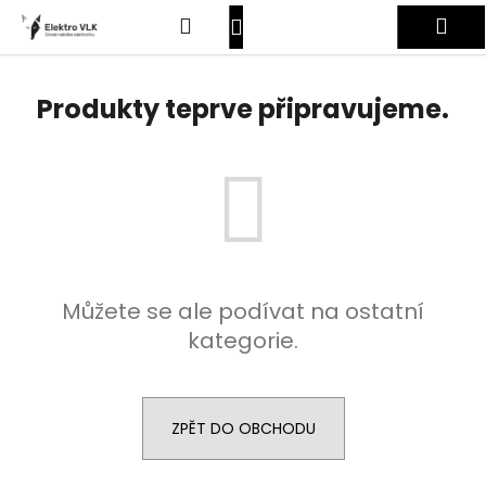
K
Přejít
Hledat
Nákupní
Me
na
o
obsah
Zpět
Zpět
š
košík
Přihlášení
í
Produkty teprve připravujeme.
C
k
o
p
o
t
ř
e
Můžete se ale podívat na ostatní
b
kategorie.
u
j
e
t
ZPĚT DO OBCHODU
e
n