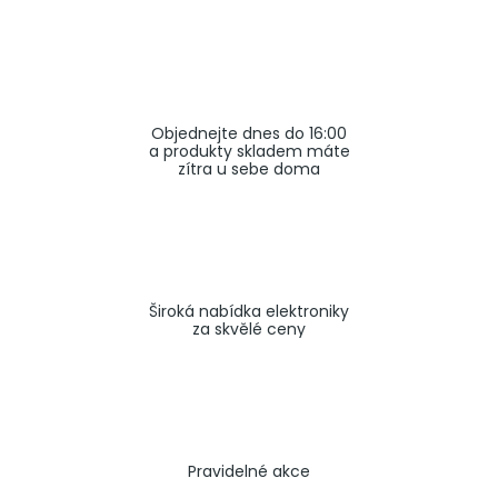
a
j
í
t
Objednejte dnes do 16:00
?
a produkty skladem máte
zítra u sebe doma
HLEDAT
Široká nabídka elektroniky
za skvělé ceny
Pravidelné akce