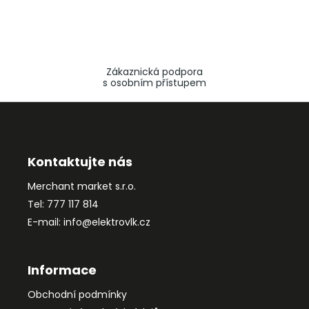
Zákaznická podpora
s osobním přístupem
Z
á
p
a
Kontaktujte nás
t
Merchant market s.r.o.
í
Tel: 777 117 814
E-mail: info@elektrovlk.cz
Informace
Obchodní podmínky