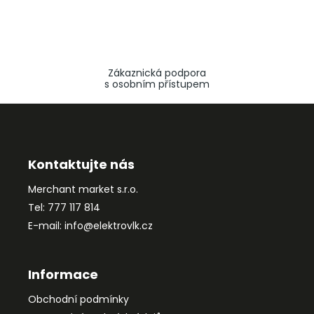
Zákaznická podpora
s osobním přístupem
Z
á
p
a
Kontaktujte nás
t
Merchant market s.r.o.
í
Tel: 777 117 814
E-mail: info@elektrovlk.cz
Informace
Obchodní podmínky