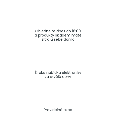
a
j
í
t
Objednejte dnes do 16:00
?
a produkty skladem máte
zítra u sebe doma
HLEDAT
Široká nabídka elektroniky
za skvělé ceny
Pravidelné akce