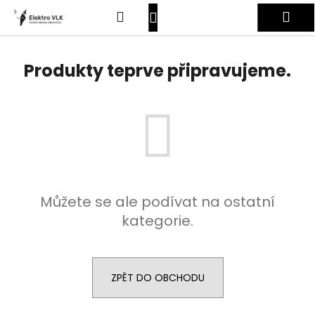
K
Přejít
Hledat
Nákupní
Me
na
o
obsah
Zpět
Zpět
š
košík
Přihlášení
í
Produkty teprve připravujeme.
C
k
o
p
o
t
ř
e
Můžete se ale podívat na ostatní
b
kategorie.
u
j
e
t
ZPĚT DO OBCHODU
e
n