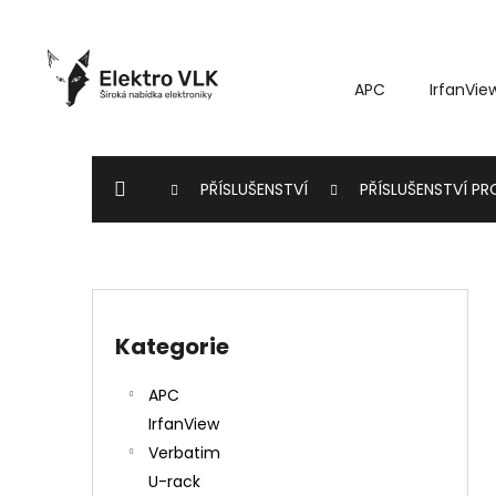
K
Přejít
o
na
Zpět
Zpět
obsah
š
do
do
APC
IrfanVie
í
k
obchodu
obchodu
DOMŮ
PŘÍSLUŠENSTVÍ
PŘÍSLUŠENSTVÍ P
P
o
Kategorie
Přeskočit
s
kategorie
t
APC
r
IrfanView
a
Verbatim
n
U-rack