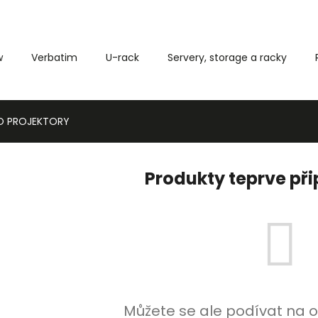
w
Verbatim
U-rack
Servery, storage a racky
Co potřebujete najít?
RO PROJEKTORY
HLEDAT
Produkty teprve př
Můžete se ale podívat na o