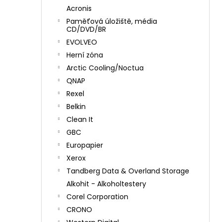
Acronis
Paměťová úložiště, média
CD/DVD/BR
EVOLVEO
Herní zóna
Arctic Cooling/Noctua
QNAP
Rexel
Belkin
Clean It
GBC
Europapier
Xerox
Tandberg Data & Overland Storage
Alkohit - Alkoholtestery
Corel Corporation
CRONO