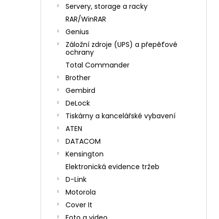
n
Servery, storage a racky
í
RAR/WinRAR
p
Genius
a
Záložní zdroje (UPS) a přepěťové
n
ochrany
e
Total Commander
l
Brother
Gembird
DeLock
Tiskárny a kancelářské vybavení
ATEN
DATACOM
Kensington
Elektronická evidence tržeb
D-Link
Motorola
Cover It
Foto a video