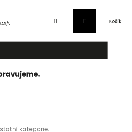
Hledat
Přihlášení
Nákupní
RAR/WinRAR
Genius
Záložní zdroje (UPS) a přepěťové 
košík
ipravujeme.
statní kategorie.