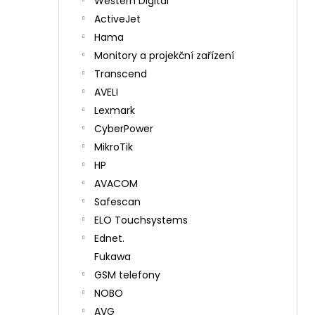
Western Digital
ActiveJet
Hama
Monitory a projekční zařízení
Transcend
AVELI
Lexmark
CyberPower
MikroTik
HP
AVACOM
Safescan
ELO Touchsystems
Ednet.
Fukawa
GSM telefony
NOBO
AVG