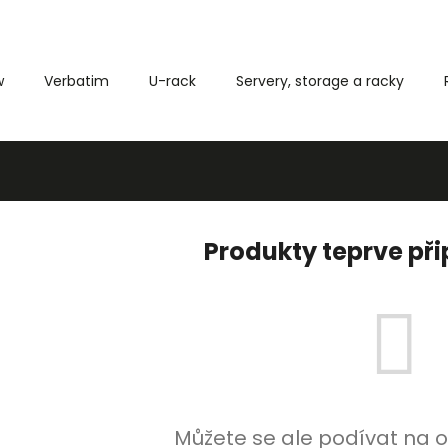
w
Verbatim
U-rack
Servery, storage a racky
Co potřebujete najít?
HLEDAT
Produkty teprve př
Můžete se ale podívat na o