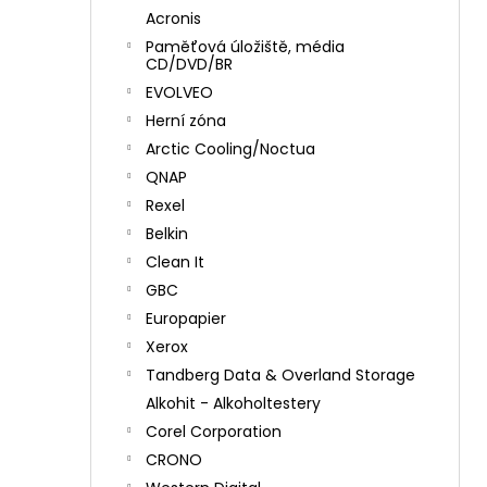
Acronis
Paměťová úložiště, média
CD/DVD/BR
EVOLVEO
Herní zóna
Arctic Cooling/Noctua
QNAP
Rexel
Belkin
Clean It
GBC
Europapier
Xerox
Tandberg Data & Overland Storage
Alkohit - Alkoholtestery
Corel Corporation
CRONO