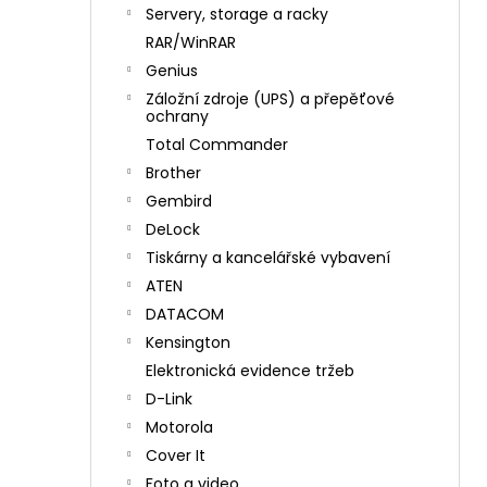
n
Servery, storage a racky
í
RAR/WinRAR
p
Genius
a
Záložní zdroje (UPS) a přepěťové
n
ochrany
e
Total Commander
l
Brother
Gembird
DeLock
Tiskárny a kancelářské vybavení
ATEN
DATACOM
Kensington
Elektronická evidence tržeb
D-Link
Motorola
Cover It
Foto a video