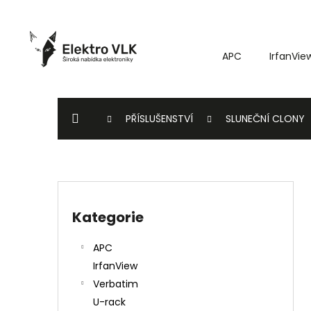
K
Přejít
o
na
Zpět
Zpět
obsah
š
do
do
APC
IrfanVie
í
k
obchodu
obchodu
DOMŮ
PŘÍSLUŠENSTVÍ
SLUNEČNÍ CLONY
P
o
Kategorie
Přeskočit
s
kategorie
t
APC
r
IrfanView
a
Verbatim
n
U-rack