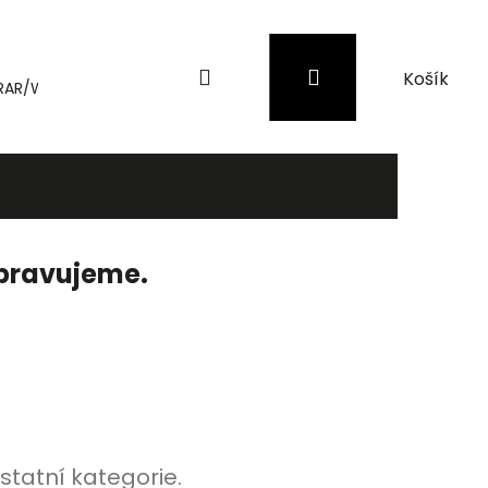
Hledat
Přihlášení
Nákupní
RAR/WinRAR
Genius
Záložní zdroje (UPS) a přepěťové 
košík
ipravujeme.
statní kategorie.