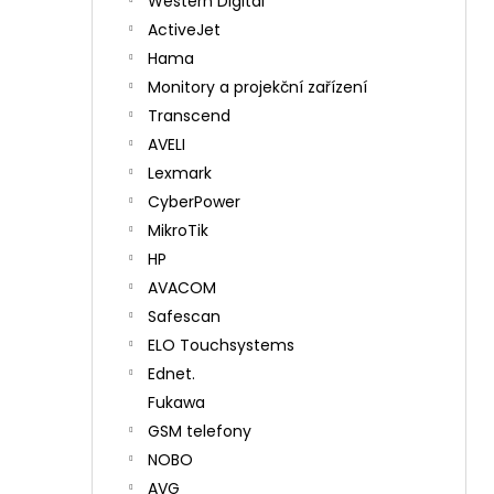
Western Digital
ActiveJet
Hama
Monitory a projekční zařízení
Transcend
AVELI
Lexmark
CyberPower
MikroTik
HP
AVACOM
Safescan
ELO Touchsystems
Ednet.
Fukawa
GSM telefony
NOBO
AVG