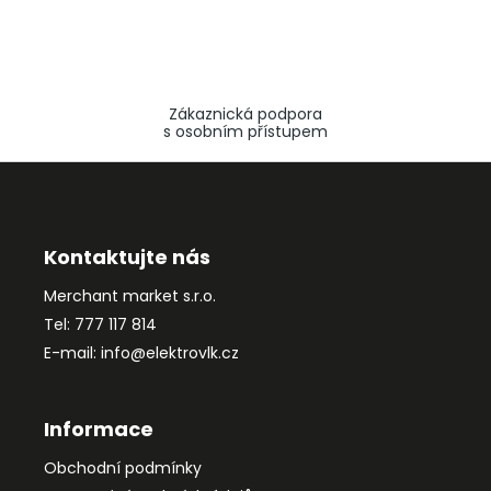
Zákaznická podpora
s osobním přístupem
Z
á
p
a
Kontaktujte nás
t
Merchant market s.r.o.
í
Tel: 777 117 814
E-mail: info@elektrovlk.cz
Informace
Obchodní podmínky