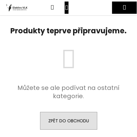
K
Přejít
Hledat
Nákupní
Me
na
o
obsah
Zpět
Zpět
š
košík
Přihlášení
í
Produkty teprve připravujeme.
C
k
o
p
o
t
ř
e
Můžete se ale podívat na ostatní
b
kategorie.
u
j
e
t
ZPĚT DO OBCHODU
e
n