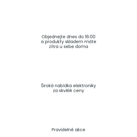
a
j
í
t
Objednejte dnes do 16:00
?
a produkty skladem máte
zítra u sebe doma
HLEDAT
Široká nabídka elektroniky
za skvělé ceny
Pravidelné akce