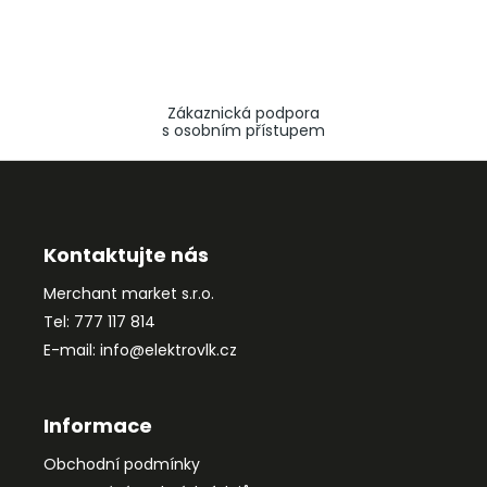
Zákaznická podpora
s osobním přístupem
Z
á
p
a
Kontaktujte nás
t
Merchant market s.r.o.
í
Tel: 777 117 814
E-mail: info@elektrovlk.cz
Informace
Obchodní podmínky