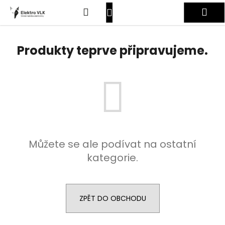
K
Přejít
Hledat
Nákupní
Me
na
o
obsah
Zpět
Zpět
š
košík
Přihlášení
í
Produkty teprve připravujeme.
C
k
o
p
o
t
ř
e
Můžete se ale podívat na ostatní
b
kategorie.
u
j
e
t
ZPĚT DO OBCHODU
e
n