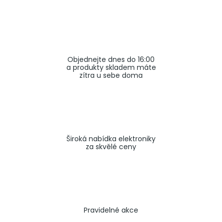
a
j
í
t
Objednejte dnes do 16:00
?
a produkty skladem máte
zítra u sebe doma
HLEDAT
Široká nabídka elektroniky
za skvělé ceny
Pravidelné akce