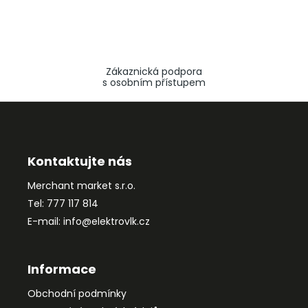
Zákaznická podpora
s osobním přístupem
Z
á
p
a
Kontaktujte nás
t
Merchant market s.r.o.
í
Tel: 777 117 814
E-mail: info@elektrovlk.cz
Informace
Obchodní podmínky