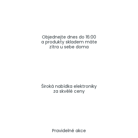
a
j
í
t
Objednejte dnes do 16:00
?
a produkty skladem máte
zítra u sebe doma
HLEDAT
Široká nabídka elektroniky
za skvělé ceny
Pravidelné akce