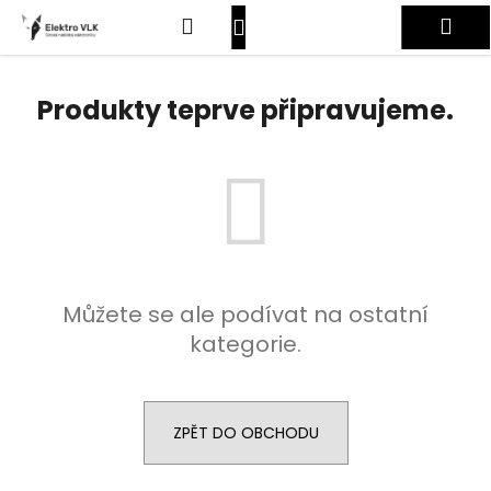
K
Přejít
Hledat
Nákupní
Me
na
o
obsah
Zpět
Zpět
š
košík
Přihlášení
í
Produkty teprve připravujeme.
C
k
o
p
o
t
ř
e
Můžete se ale podívat na ostatní
b
kategorie.
u
j
e
t
ZPĚT DO OBCHODU
e
n