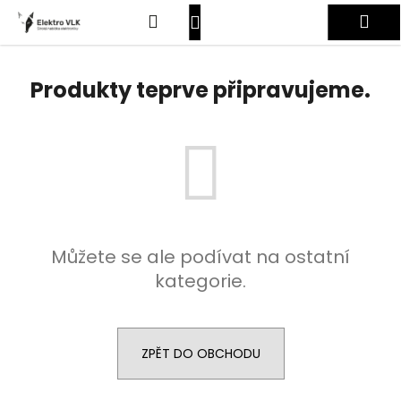
K
Přejít
Hledat
Nákupní
Me
na
o
obsah
Zpět
Zpět
š
košík
Přihlášení
í
Produkty teprve připravujeme.
C
k
o
p
o
t
ř
e
Můžete se ale podívat na ostatní
b
kategorie.
u
j
e
t
ZPĚT DO OBCHODU
e
n