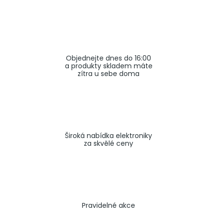
a
j
í
t
Objednejte dnes do 16:00
?
a produkty skladem máte
zítra u sebe doma
HLEDAT
Široká nabídka elektroniky
za skvělé ceny
Pravidelné akce