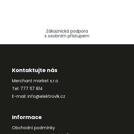
Zákaznická podpora
s osobním přístupem
Z
á
p
a
Kontaktujte nás
t
Merchant market s.r.o.
í
Tel: 777 117 814
E-mail: info@elektrovlk.cz
Informace
Obchodní podmínky