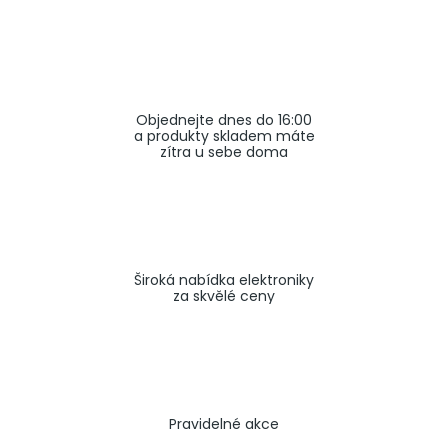
a
j
í
t
Objednejte dnes do 16:00
?
a produkty skladem máte
zítra u sebe doma
HLEDAT
Široká nabídka elektroniky
za skvělé ceny
Pravidelné akce