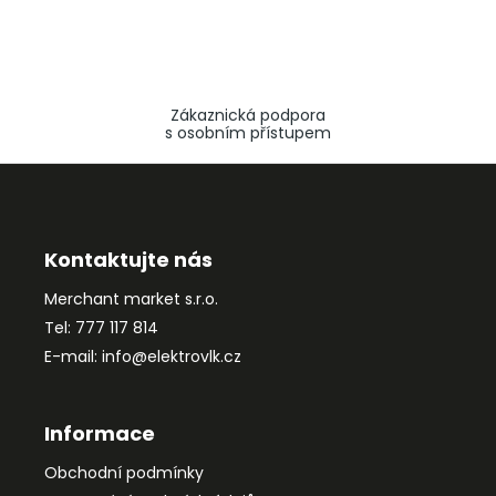
Zákaznická podpora
s osobním přístupem
Z
á
p
a
Kontaktujte nás
t
Merchant market s.r.o.
í
Tel: 777 117 814
E-mail: info@elektrovlk.cz
Informace
Obchodní podmínky