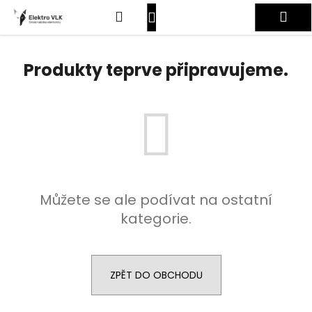
K
Přejít
Hledat
Nákupní
Me
na
o
obsah
Zpět
Zpět
š
košík
Přihlášení
í
Produkty teprve připravujeme.
C
k
o
p
o
t
ř
e
Můžete se ale podívat na ostatní
b
kategorie.
u
j
e
t
ZPĚT DO OBCHODU
e
n