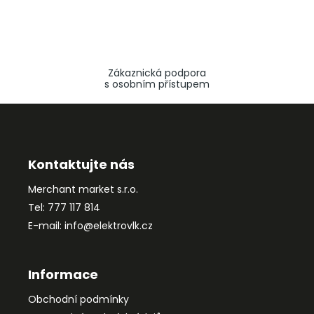
Zákaznická podpora
s osobním přístupem
Z
á
p
a
Kontaktujte nás
t
Merchant market s.r.o.
í
Tel: 777 117 814
E-mail: info@elektrovlk.cz
Informace
Obchodní podmínky