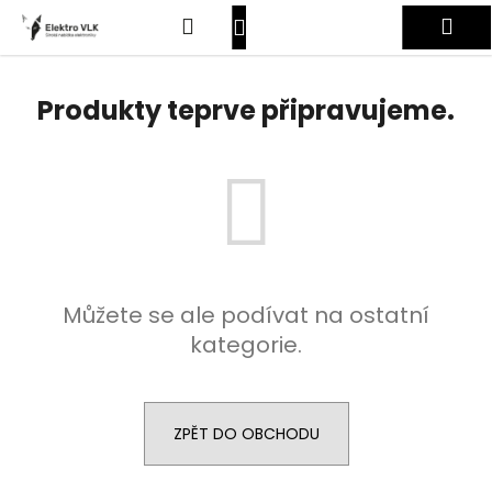
K
Přejít
Hledat
Nákupní
Me
na
o
obsah
Zpět
Zpět
š
košík
Přihlášení
í
Produkty teprve připravujeme.
C
k
o
p
o
t
ř
e
Můžete se ale podívat na ostatní
b
kategorie.
u
j
e
t
ZPĚT DO OBCHODU
e
n