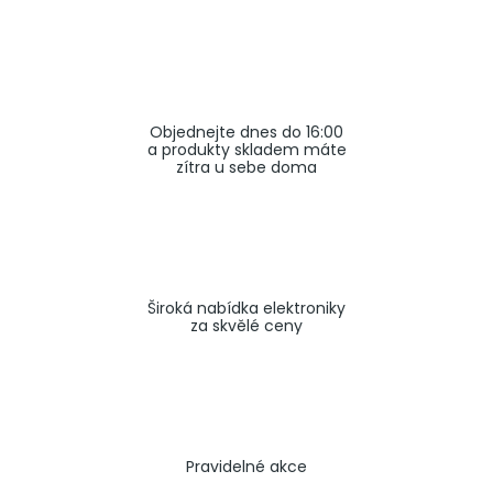
a
j
í
t
Objednejte dnes do 16:00
?
a produkty skladem máte
zítra u sebe doma
HLEDAT
Široká nabídka elektroniky
za skvělé ceny
Pravidelné akce