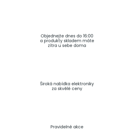
a
j
í
t
Objednejte dnes do 16:00
?
a produkty skladem máte
zítra u sebe doma
HLEDAT
Široká nabídka elektroniky
za skvělé ceny
Pravidelné akce