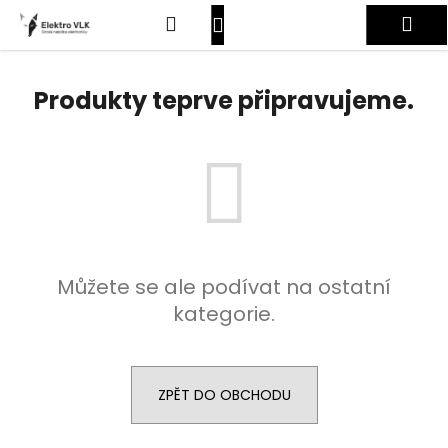
K
Přejít
Hledat
Nákupní
Me
na
o
obsah
Zpět
Zpět
š
košík
Přihlášení
í
Produkty teprve připravujeme.
C
k
o
p
o
t
ř
e
Můžete se ale podívat na ostatní
b
kategorie.
u
j
e
t
ZPĚT DO OBCHODU
e
n