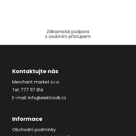
Zákaznická podpora
s osobním přístupem
Z
á
p
a
Kontaktujte nás
t
Merchant market s.r.o.
í
Tel: 777 117 814
E-mail: info@elektrovlk.cz
Informace
Obchodní podmínky