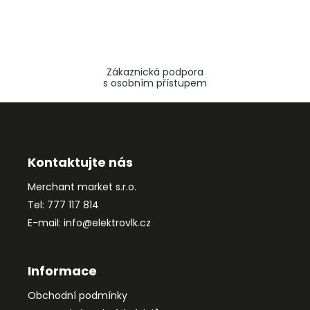
Zákaznická podpora
s osobním přístupem
Z
á
p
a
Kontaktujte nás
t
Merchant market s.r.o.
í
Tel: 777 117 814
E-mail: info@elektrovlk.cz
Informace
Obchodní podmínky