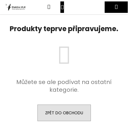
K
Přejít
Hledat
Nákupní
Me
na
o
obsah
Zpět
Zpět
š
košík
Přihlášení
í
Produkty teprve připravujeme.
C
k
o
p
o
t
ř
e
Můžete se ale podívat na ostatní
b
kategorie.
u
j
e
t
ZPĚT DO OBCHODU
e
n