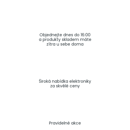
a
j
í
t
Objednejte dnes do 16:00
?
a produkty skladem máte
zítra u sebe doma
HLEDAT
Široká nabídka elektroniky
za skvělé ceny
Pravidelné akce