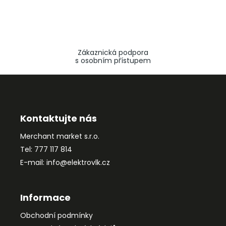
Zákaznická podpora
s osobním přístupem
Z
á
p
a
Kontaktujte nás
t
Merchant market s.r.o.
í
Tel: 777 117 814
E-mail: info@elektrovlk.cz
Informace
Obchodní podmínky