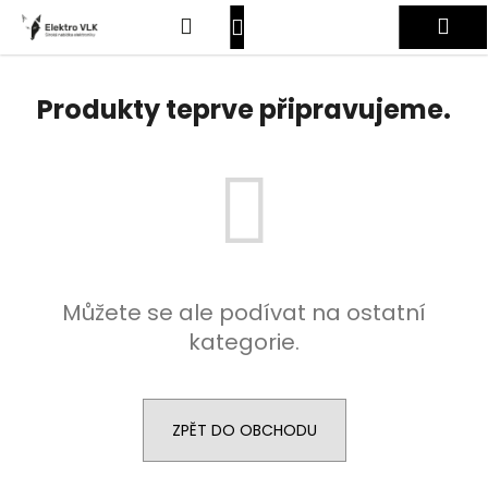
K
Přejít
Hledat
Nákupní
Me
na
o
obsah
Zpět
Zpět
š
košík
Přihlášení
í
Produkty teprve připravujeme.
C
k
o
p
o
t
ř
e
Můžete se ale podívat na ostatní
b
kategorie.
u
j
e
t
ZPĚT DO OBCHODU
e
n