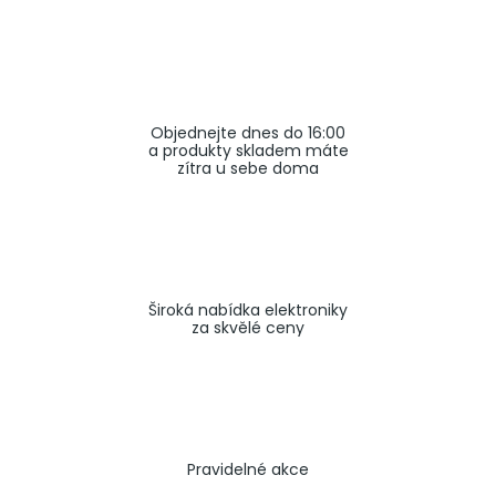
a
j
í
t
Objednejte dnes do 16:00
?
a produkty skladem máte
zítra u sebe doma
HLEDAT
Široká nabídka elektroniky
za skvělé ceny
Pravidelné akce