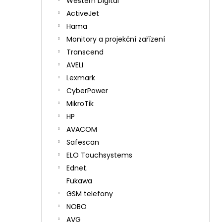
Western Digital
ActiveJet
Hama
Monitory a projekční zařízení
Transcend
AVELI
Lexmark
CyberPower
MikroTik
HP
AVACOM
Safescan
ELO Touchsystems
Ednet.
Fukawa
GSM telefony
NOBO
AVG