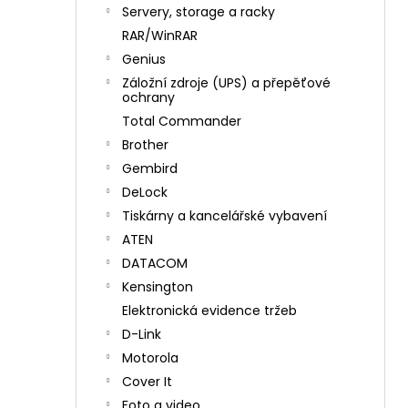
n
Servery, storage a racky
í
RAR/WinRAR
p
Genius
a
Záložní zdroje (UPS) a přepěťové
n
ochrany
e
Total Commander
l
Brother
Gembird
DeLock
Tiskárny a kancelářské vybavení
ATEN
DATACOM
Kensington
Elektronická evidence tržeb
D-Link
Motorola
Cover It
Foto a video