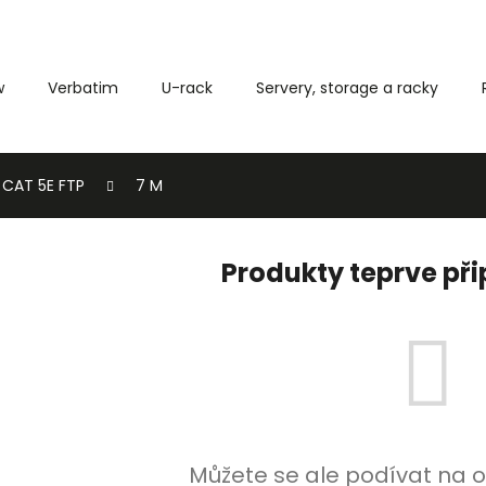
w
Verbatim
U-rack
Servery, storage a racky
Co potřebujete najít?
CAT 5E FTP
7 M
HLEDAT
Produkty teprve př
Můžete se ale podívat na o