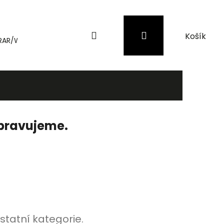
Hledat
Přihlášení
Nákupní
RAR/WinRAR
Genius
Záložní zdroje (UPS) a přepěťové 
košík
ipravujeme.
statní kategorie.