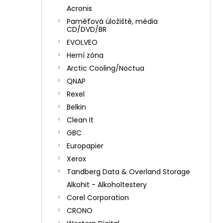
Acronis
Paměťová úložiště, média
CD/DVD/BR
EVOLVEO
Herní zóna
Arctic Cooling/Noctua
QNAP
Rexel
Belkin
Clean It
GBC
Europapier
Xerox
Tandberg Data & Overland Storage
Alkohit - Alkoholtestery
Corel Corporation
CRONO