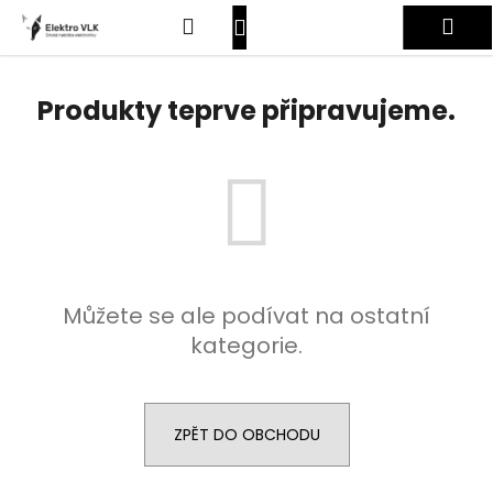
K
Přejít
Hledat
Nákupní
Me
na
o
obsah
Zpět
Zpět
š
košík
Přihlášení
í
Produkty teprve připravujeme.
C
k
o
p
o
t
ř
e
Můžete se ale podívat na ostatní
b
kategorie.
u
j
e
t
ZPĚT DO OBCHODU
e
n