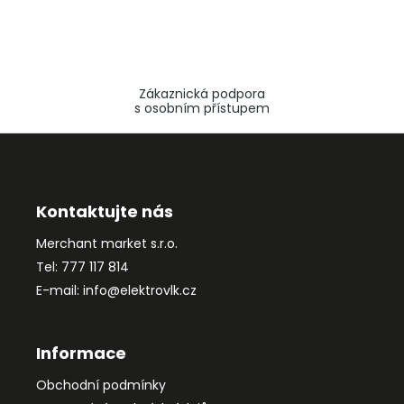
Zákaznická podpora
s osobním přístupem
Z
á
p
a
Kontaktujte nás
t
Merchant market s.r.o.
í
Tel: 777 117 814
E-mail: info@elektrovlk.cz
Informace
Obchodní podmínky