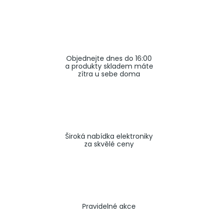
a
j
í
t
Objednejte dnes do 16:00
?
a produkty skladem máte
zítra u sebe doma
HLEDAT
Široká nabídka elektroniky
za skvělé ceny
Pravidelné akce