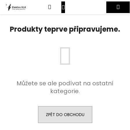
K
Přejít
Hledat
Nákupní
Me
na
o
obsah
Zpět
Zpět
š
košík
Přihlášení
í
Produkty teprve připravujeme.
C
k
o
p
o
t
ř
e
Můžete se ale podívat na ostatní
b
kategorie.
u
j
e
t
ZPĚT DO OBCHODU
e
n