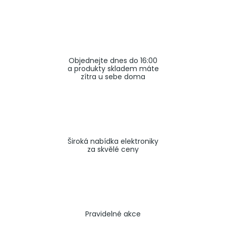
a
j
í
t
Objednejte dnes do 16:00
?
a produkty skladem máte
zítra u sebe doma
HLEDAT
Široká nabídka elektroniky
za skvělé ceny
Pravidelné akce