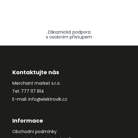
Zákaznická podpora
s osobním přístupem
Z
á
p
a
Kontaktujte nás
t
Merchant market s.r.o.
í
Tel: 777 117 814
E-mail: info@elektrovlk.cz
Informace
Obchodní podmínky