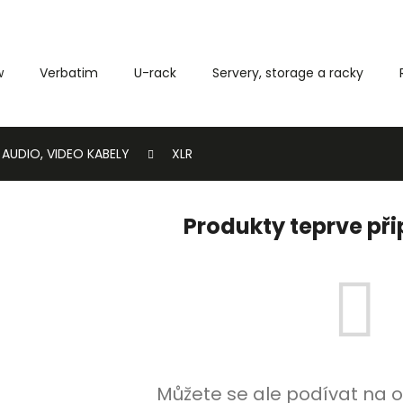
w
Verbatim
U-rack
Servery, storage a racky
Co potřebujete najít?
AUDIO, VIDEO KABELY
XLR
HLEDAT
Produkty teprve př
Můžete se ale podívat na o