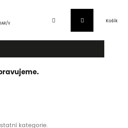
Hledat
Přihlášení
Nákupní
RAR/WinRAR
Genius
Záložní zdroje (UPS) a přepěťové 
košík
ipravujeme.
statní kategorie.