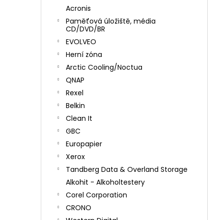
Acronis
Paměťová úložiště, média
CD/DVD/BR
EVOLVEO
Herní zóna
Arctic Cooling/Noctua
QNAP
Rexel
Belkin
Clean It
GBC
Europapier
Xerox
Tandberg Data & Overland Storage
Alkohit - Alkoholtestery
Corel Corporation
CRONO