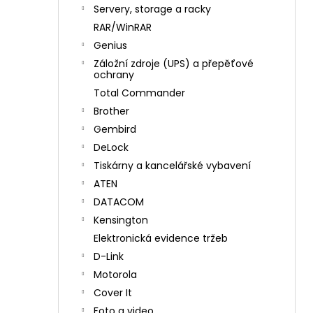
n
Servery, storage a racky
í
RAR/WinRAR
p
Genius
a
Záložní zdroje (UPS) a přepěťové
n
ochrany
e
Total Commander
l
Brother
Gembird
DeLock
Tiskárny a kancelářské vybavení
ATEN
DATACOM
Kensington
Elektronická evidence tržeb
D-Link
Motorola
Cover It
Foto a video