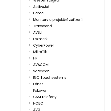
Western Digital
ActiveJet
Hama
Monitory a projekční zařízení
Transcend
AVELI
Lexmark
CyberPower
MikroTik
HP
AVACOM
Safescan
ELO Touchsystems
Ednet.
Fukawa
GSM telefony
NOBO
AVG