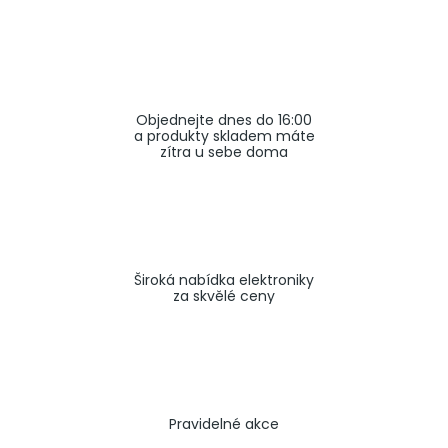
a
j
í
t
Objednejte dnes do 16:00
?
a produkty skladem máte
zítra u sebe doma
HLEDAT
Široká nabídka elektroniky
za skvělé ceny
Pravidelné akce