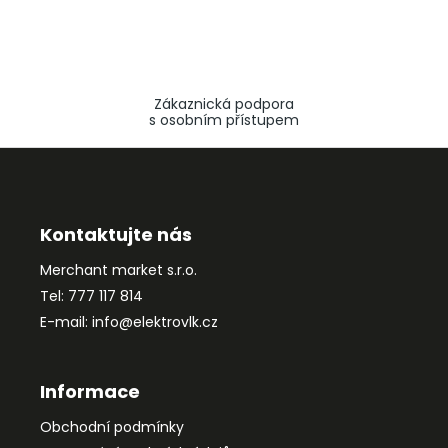
Zákaznická podpora
s osobním přístupem
Z
á
p
a
Kontaktujte nás
t
Merchant market s.r.o.
í
Tel: 777 117 814
E-mail: info@elektrovlk.cz
Informace
Obchodní podmínky