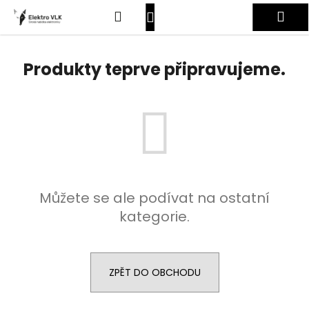
K
Přejít
Hledat
Nákupní
Me
na
o
obsah
Zpět
Zpět
š
košík
Přihlášení
í
Produkty teprve připravujeme.
C
k
o
p
o
t
ř
e
Můžete se ale podívat na ostatní
b
kategorie.
u
j
e
t
ZPĚT DO OBCHODU
e
n