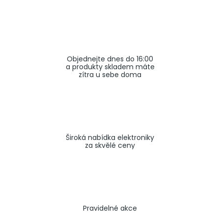
a
j
í
t
Objednejte dnes do 16:00
?
a produkty skladem máte
zítra u sebe doma
HLEDAT
Široká nabídka elektroniky
za skvělé ceny
Pravidelné akce