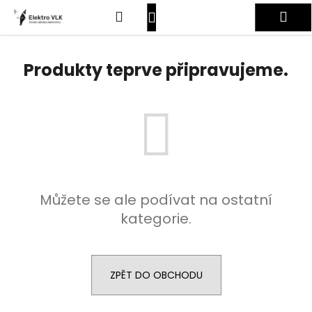
K
Přejít
Hledat
Nákupní
Me
na
o
obsah
Zpět
Zpět
š
košík
Přihlášení
í
Produkty teprve připravujeme.
C
k
o
p
o
t
ř
e
Můžete se ale podívat na ostatní
b
kategorie.
u
j
e
t
ZPĚT DO OBCHODU
e
n