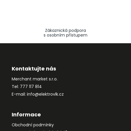
Zákaznická podpora
s osobním přístupem
Z
á
p
a
Kontaktujte nás
t
Merchant market s.r.o.
í
Tel: 777 117 814
E-mail: info@elektrovlk.cz
Informace
Obchodní podmínky