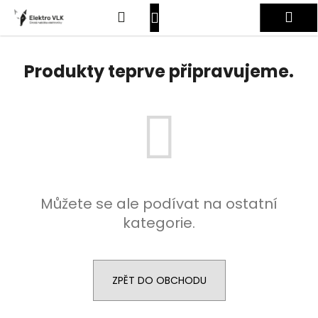
K
Přejít
Hledat
Nákupní
Me
na
o
obsah
Zpět
Zpět
š
košík
Přihlášení
í
Produkty teprve připravujeme.
C
k
o
p
o
t
ř
e
Můžete se ale podívat na ostatní
b
kategorie.
u
j
e
t
ZPĚT DO OBCHODU
e
n