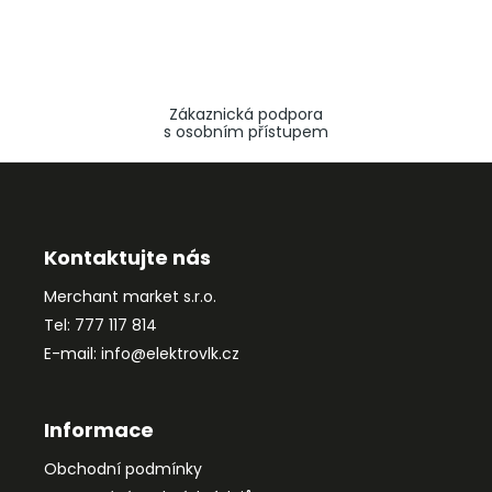
Zákaznická podpora
s osobním přístupem
Z
á
p
a
Kontaktujte nás
t
Merchant market s.r.o.
í
Tel: 777 117 814
E-mail: info@elektrovlk.cz
Informace
Obchodní podmínky