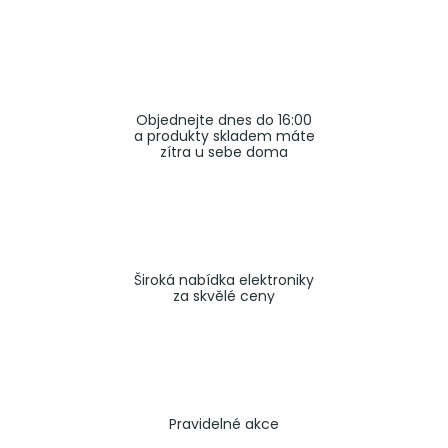
a
j
í
t
Objednejte dnes do 16:00
?
a produkty skladem máte
zítra u sebe doma
HLEDAT
Široká nabídka elektroniky
za skvělé ceny
Pravidelné akce