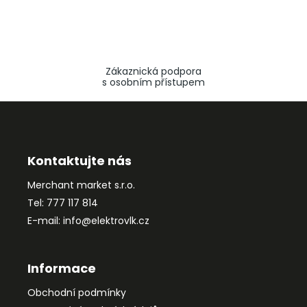
Zákaznická podpora
s osobním přístupem
Z
á
p
a
Kontaktujte nás
t
Merchant market s.r.o.
í
Tel: 777 117 814
E-mail: info@elektrovlk.cz
Informace
Obchodní podmínky