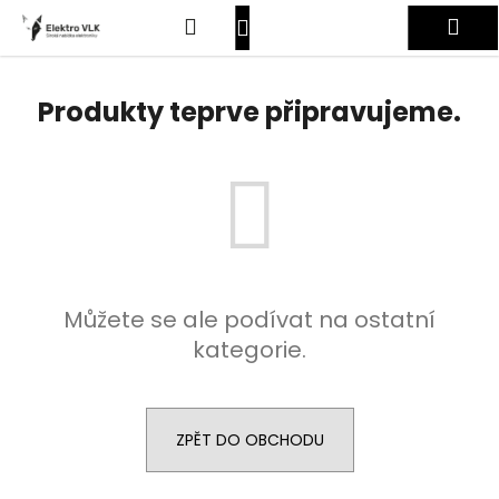
K
Přejít
Hledat
Nákupní
Me
na
o
obsah
Zpět
Zpět
š
košík
Přihlášení
í
Produkty teprve připravujeme.
C
k
o
p
o
t
ř
e
Můžete se ale podívat na ostatní
b
kategorie.
u
j
e
t
ZPĚT DO OBCHODU
e
n