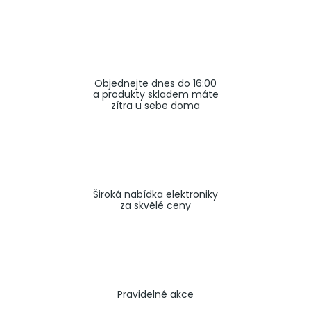
a
j
í
t
Objednejte dnes do 16:00
?
a produkty skladem máte
zítra u sebe doma
HLEDAT
Široká nabídka elektroniky
za skvělé ceny
Pravidelné akce