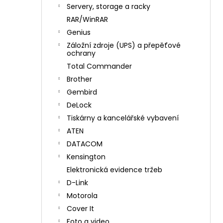
n
Servery, storage a racky
í
RAR/WinRAR
p
Genius
a
Záložní zdroje (UPS) a přepěťové
n
ochrany
e
Total Commander
l
Brother
Gembird
DeLock
Tiskárny a kancelářské vybavení
ATEN
DATACOM
Kensington
Elektronická evidence tržeb
D-Link
Motorola
Cover It
Foto a video