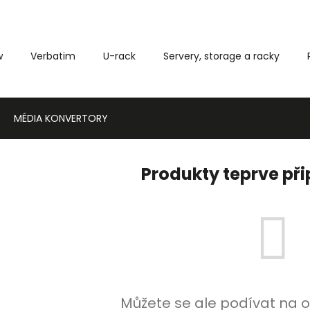
w
Verbatim
U-rack
Servery, storage a racky
Co potřebujete najít?
MÉDIA KONVERTORY
HLEDAT
Produkty teprve př
Můžete se ale podívat na o