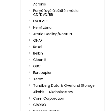
Acronis
Paměťová úložiště, média
CD/DVD/BR
EVOLVEO
Herní zóna
Arctic Cooling/Noctua
QNAP
Rexel
Belkin
Clean It
GBC
Europapier
Xerox
Tandberg Data & Overland Storage
Alkohit - Alkoholtestery
Corel Corporation
CRONO