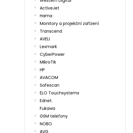
Western Digital
ActiveJet
Hama
Monitory a projekční zařízení
Transcend
AVELI
Lexmark
CyberPower
MikroTik
HP
AVACOM
Safescan
ELO Touchsystems
Ednet.
Fukawa
GSM telefony
NOBO
AVG