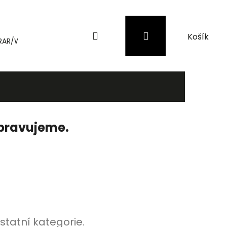
Hledat
Přihlášení
Nákupní
RAR/WinRAR
Genius
Záložní zdroje (UPS) a přepěťové 
košík
ipravujeme.
statní kategorie.