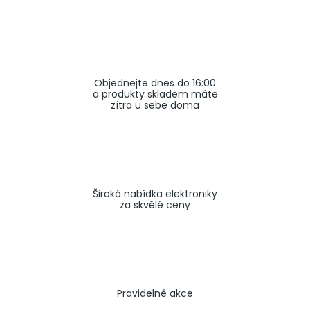
a
j
í
t
Objednejte dnes do 16:00
?
a produkty skladem máte
zítra u sebe doma
HLEDAT
Široká nabídka elektroniky
za skvělé ceny
Pravidelné akce