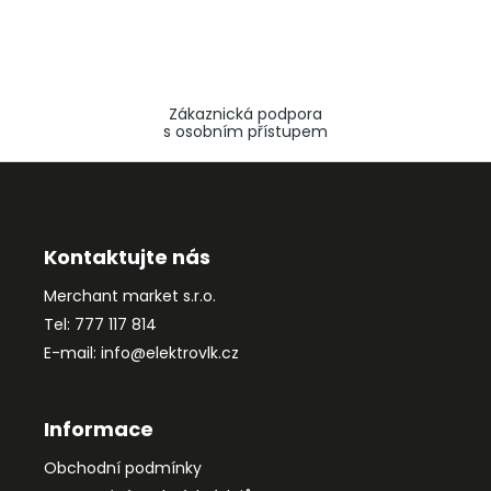
Zákaznická podpora
s osobním přístupem
Z
á
p
a
Kontaktujte nás
t
Merchant market s.r.o.
í
Tel: 777 117 814
E-mail: info@elektrovlk.cz
Informace
Obchodní podmínky