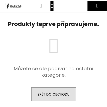
K
Přejít
Hledat
Nákupní
Me
na
o
obsah
Zpět
Zpět
š
košík
Přihlášení
í
Produkty teprve připravujeme.
C
k
o
p
o
t
ř
e
Můžete se ale podívat na ostatní
b
kategorie.
u
j
e
t
ZPĚT DO OBCHODU
e
n