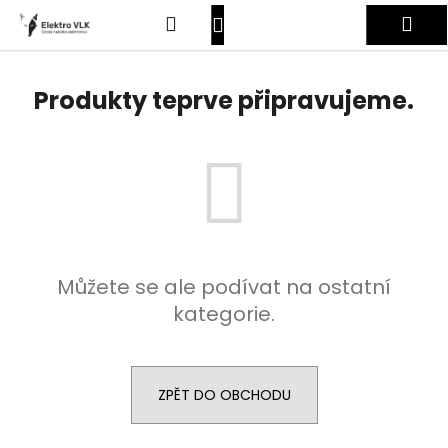
K
Přejít
Hledat
Nákupní
Me
na
o
obsah
Zpět
Zpět
š
košík
Přihlášení
í
Produkty teprve připravujeme.
C
k
o
p
o
t
ř
e
Můžete se ale podívat na ostatní
b
kategorie.
u
j
e
t
ZPĚT DO OBCHODU
e
n