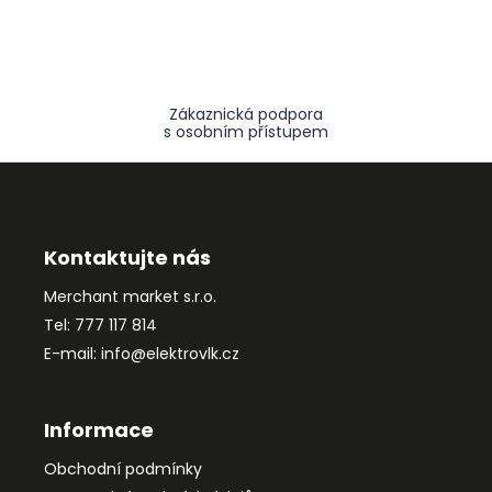
Zákaznická podpora
s osobním přístupem
Z
á
p
a
Kontaktujte nás
t
Merchant market s.r.o.
í
Tel: 777 117 814
E-mail: info@elektrovlk.cz
Informace
Obchodní podmínky