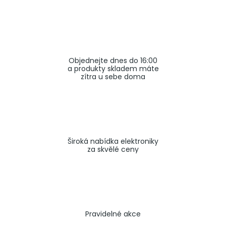
a
j
í
t
Objednejte dnes do 16:00
?
a produkty skladem máte
zítra u sebe doma
HLEDAT
Široká nabídka elektroniky
za skvělé ceny
Pravidelné akce