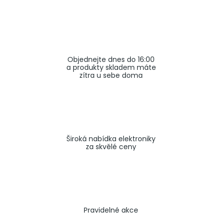
a
j
í
t
Objednejte dnes do 16:00
?
a produkty skladem máte
zítra u sebe doma
HLEDAT
Široká nabídka elektroniky
za skvělé ceny
Pravidelné akce