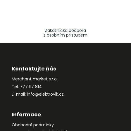
Zákaznická podpora
s osobním přístupem
Z
á
p
a
Kontaktujte nás
t
Merchant market s.r.o.
í
Tel: 777 117 814
E-mail: info@elektrovlk.cz
Informace
Obchodní podmínky