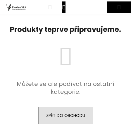
K
Přejít
Hledat
Nákupní
Me
na
o
obsah
Zpět
Zpět
š
košík
Přihlášení
í
Produkty teprve připravujeme.
C
k
o
p
o
t
ř
e
Můžete se ale podívat na ostatní
b
kategorie.
u
j
e
t
ZPĚT DO OBCHODU
e
n