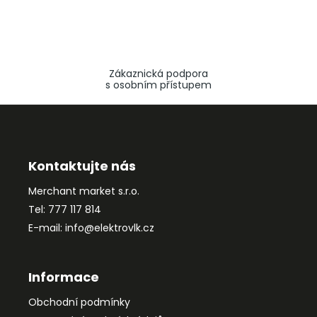
Zákaznická podpora
s osobním přístupem
Z
á
p
a
Kontaktujte nás
t
Merchant market s.r.o.
í
Tel: 777 117 814
E-mail: info@elektrovlk.cz
Informace
Obchodní podmínky