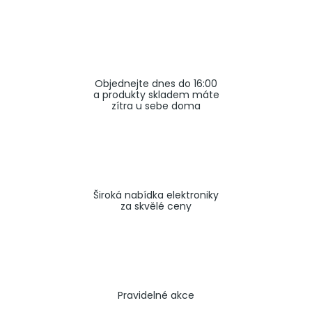
a
j
í
t
Objednejte dnes do 16:00
?
a produkty skladem máte
zítra u sebe doma
HLEDAT
Široká nabídka elektroniky
za skvělé ceny
Pravidelné akce