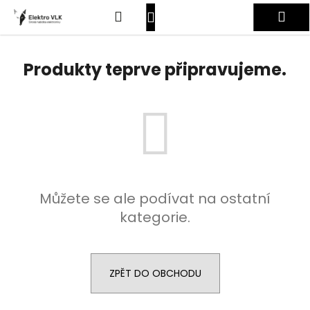
K
Přejít
Hledat
Nákupní
Me
na
o
obsah
Zpět
Zpět
š
košík
Přihlášení
í
Produkty teprve připravujeme.
C
k
o
p
o
t
ř
e
Můžete se ale podívat na ostatní
b
kategorie.
u
j
e
t
ZPĚT DO OBCHODU
e
n