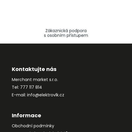
Zákaznická podpora
s osobním přístupem
Z
á
p
a
Kontaktujte nás
t
Merchant market s.r.o.
í
Tel: 777 117 814
E-mail: info@elektrovlk.cz
Informace
Obchodní podmínky