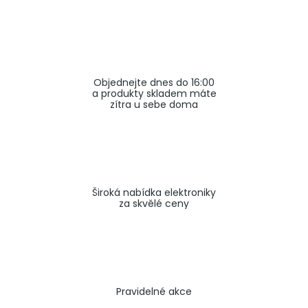
a
j
í
t
Objednejte dnes do 16:00
?
a produkty skladem máte
zítra u sebe doma
HLEDAT
Široká nabídka elektroniky
za skvělé ceny
Pravidelné akce