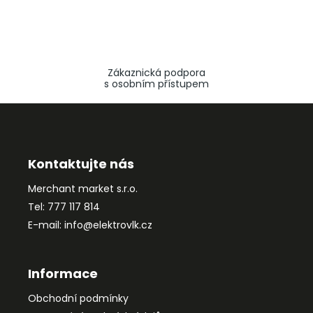
Zákaznická podpora
s osobním přístupem
Z
á
p
a
Kontaktujte nás
t
Merchant market s.r.o.
í
Tel: 777 117 814
E-mail: info@elektrovlk.cz
Informace
Obchodní podmínky