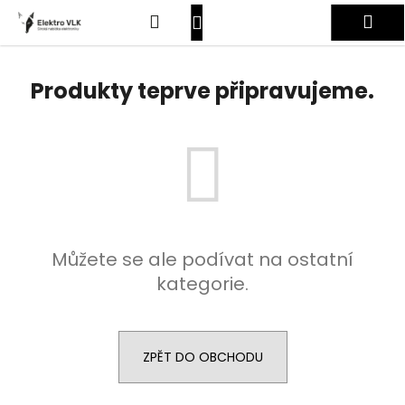
K
Přejít
Hledat
Nákupní
Me
na
o
obsah
Zpět
Zpět
š
košík
Přihlášení
í
Produkty teprve připravujeme.
C
k
o
p
o
t
ř
e
Můžete se ale podívat na ostatní
b
kategorie.
u
j
e
t
ZPĚT DO OBCHODU
e
n