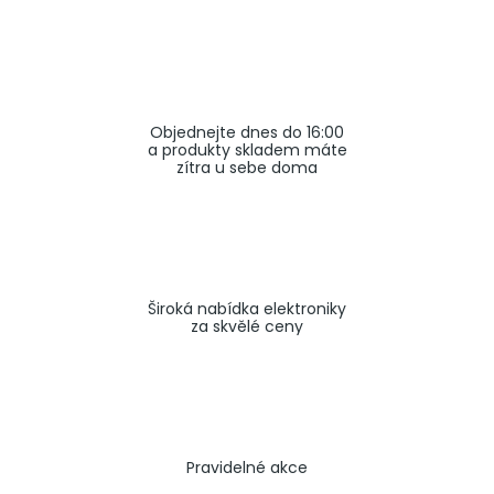
a
j
í
t
Objednejte dnes do 16:00
?
a produkty skladem máte
zítra u sebe doma
HLEDAT
Široká nabídka elektroniky
za skvělé ceny
Pravidelné akce