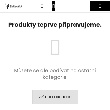
K
Přejít
Hledat
Nákupní
Me
na
o
obsah
Zpět
Zpět
š
košík
Přihlášení
í
Produkty teprve připravujeme.
C
k
o
p
o
t
ř
e
Můžete se ale podívat na ostatní
b
kategorie.
u
j
e
t
ZPĚT DO OBCHODU
e
n