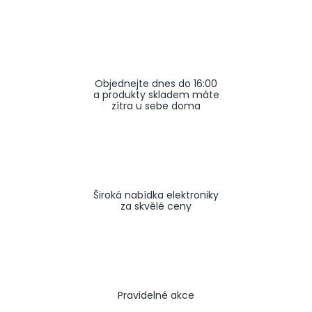
a
j
í
t
Objednejte dnes do 16:00
?
a produkty skladem máte
zítra u sebe doma
HLEDAT
Široká nabídka elektroniky
za skvělé ceny
Pravidelné akce