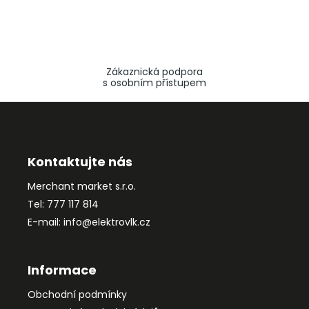
Zákaznická podpora
s osobním přístupem
Z
á
p
a
Kontaktujte nás
t
Merchant market s.r.o.
í
Tel: 777 117 814
E-mail: info@elektrovlk.cz
Informace
Obchodní podmínky