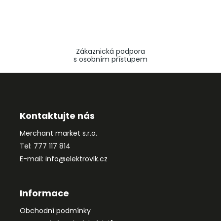
Zákaznická podpora
s osobním přístupem
Z
á
p
a
Kontaktujte nás
t
Merchant market s.r.o.
í
Tel: 777 117 814
E-mail: info@elektrovlk.cz
Informace
Obchodní podmínky