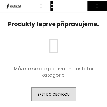
K
Přejít
Hledat
Nákupní
Me
na
o
obsah
Zpět
Zpět
š
košík
Přihlášení
í
Produkty teprve připravujeme.
C
k
o
p
o
t
ř
e
Můžete se ale podívat na ostatní
b
kategorie.
u
j
e
t
ZPĚT DO OBCHODU
e
n