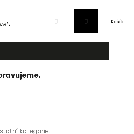
Hledat
Přihlášení
Nákupní
RAR/WinRAR
Genius
Záložní zdroje (UPS) a přepěťové 
košík
ipravujeme.
statní kategorie.