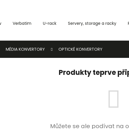
w
Verbatim
U-rack
Servery, storage a racky
Co potřebujete najít?
MÉDIA KONVERTORY
OPTICKÉ KONVERTORY
HLEDAT
Produkty teprve př
Můžete se ale podívat na o