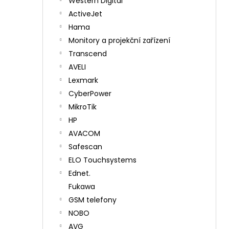
Western Digital
ActiveJet
Hama
Monitory a projekční zařízení
Transcend
AVELI
Lexmark
CyberPower
MikroTik
HP
AVACOM
Safescan
ELO Touchsystems
Ednet.
Fukawa
GSM telefony
NOBO
AVG