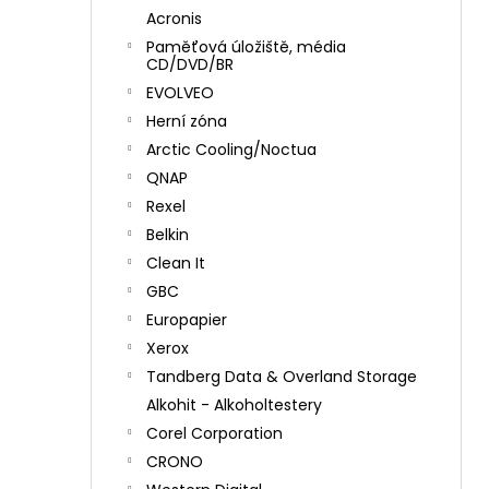
Acronis
Paměťová úložiště, média
CD/DVD/BR
EVOLVEO
Herní zóna
Arctic Cooling/Noctua
QNAP
Rexel
Belkin
Clean It
GBC
Europapier
Xerox
Tandberg Data & Overland Storage
Alkohit - Alkoholtestery
Corel Corporation
CRONO