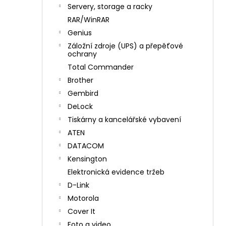
n
Servery, storage a racky
í
RAR/WinRAR
p
Genius
a
Záložní zdroje (UPS) a přepěťové
n
ochrany
e
Total Commander
l
Brother
Gembird
DeLock
Tiskárny a kancelářské vybavení
ATEN
DATACOM
Kensington
Elektronická evidence tržeb
D-Link
Motorola
Cover It
Foto a video