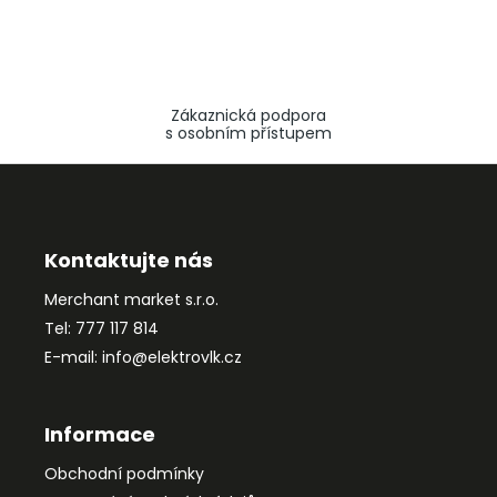
Zákaznická podpora
s osobním přístupem
Z
á
p
a
Kontaktujte nás
t
Merchant market s.r.o.
í
Tel: 777 117 814
E-mail: info@elektrovlk.cz
Informace
Obchodní podmínky