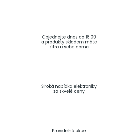
a
j
í
t
Objednejte dnes do 16:00
?
a produkty skladem máte
zítra u sebe doma
HLEDAT
Široká nabídka elektroniky
za skvělé ceny
Pravidelné akce