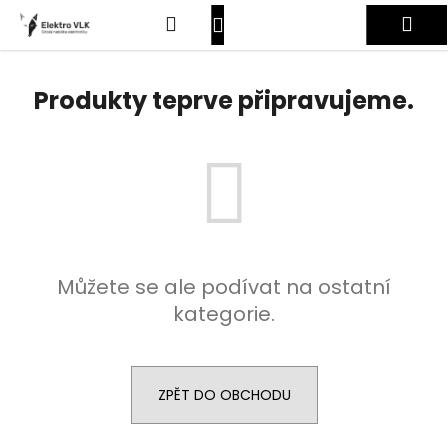
K
Přejít
Hledat
Nákupní
Me
na
o
obsah
Zpět
Zpět
š
košík
Přihlášení
í
Produkty teprve připravujeme.
C
k
o
p
o
t
ř
e
Můžete se ale podívat na ostatní
b
kategorie.
u
j
e
t
ZPĚT DO OBCHODU
e
n