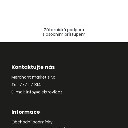
Zákaznická podpora
s osobním přístupem
Z
á
p
a
Kontaktujte nás
t
Merchant market s.r.o.
í
Tel: 777 117 814
E-mail: info@elektrovlk.cz
Informace
Obchodní podmínky