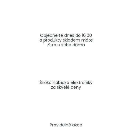
a
j
í
t
Objednejte dnes do 16:00
?
a produkty skladem máte
zítra u sebe doma
HLEDAT
Široká nabídka elektroniky
za skvělé ceny
Pravidelné akce