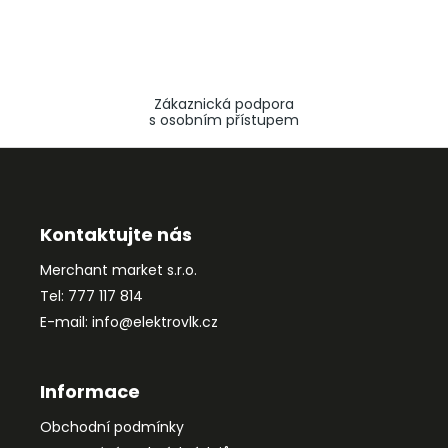
Zákaznická podpora
s osobním přístupem
Z
á
p
a
Kontaktujte nás
t
Merchant market s.r.o.
í
Tel: 777 117 814
E-mail: info@elektrovlk.cz
Informace
Obchodní podmínky