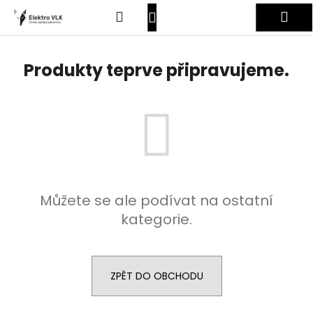
K
Přejít
Hledat
Nákupní
Me
na
o
obsah
Zpět
Zpět
š
košík
Přihlášení
í
Produkty teprve připravujeme.
C
k
o
p
o
t
ř
e
Můžete se ale podívat na ostatní
b
kategorie.
u
j
e
t
ZPĚT DO OBCHODU
e
n