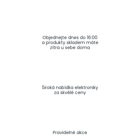
a
j
í
t
Objednejte dnes do 16:00
?
a produkty skladem máte
zítra u sebe doma
HLEDAT
Široká nabídka elektroniky
za skvělé ceny
Pravidelné akce