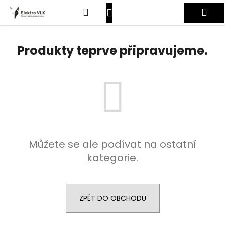
K
Přejít
Hledat
Nákupní
Me
na
o
obsah
Zpět
Zpět
š
košík
Přihlášení
í
Produkty teprve připravujeme.
C
k
o
p
o
t
ř
e
Můžete se ale podívat na ostatní
b
kategorie.
u
j
e
t
ZPĚT DO OBCHODU
e
n