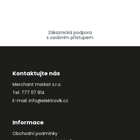
Zákaznická podpora
s osobním přístupem
Z
á
p
a
Kontaktujte nás
t
Merchant market s.r.o.
í
Tel: 777 117 814
E-mail: info@elektrovlk.cz
Informace
Obchodní podmínky