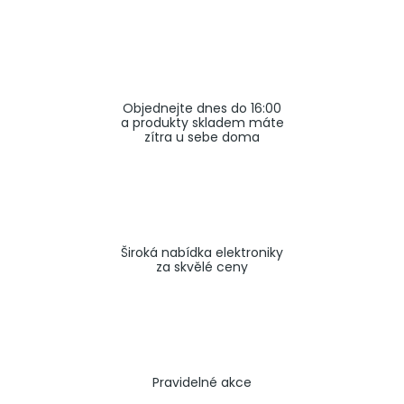
a
j
í
t
Objednejte dnes do 16:00
?
a produkty skladem máte
zítra u sebe doma
HLEDAT
Široká nabídka elektroniky
za skvělé ceny
Pravidelné akce